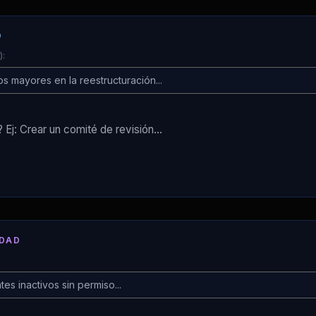
D
):
IDAD