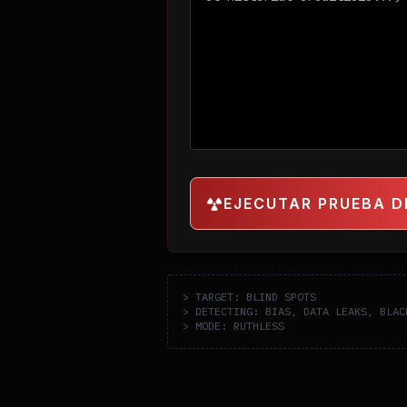
EJECUTAR PRUEBA D
> TARGET: BLIND SPOTS
> DETECTING: BIAS, DATA LEAKS, BLAC
> MODE: RUTHLESS