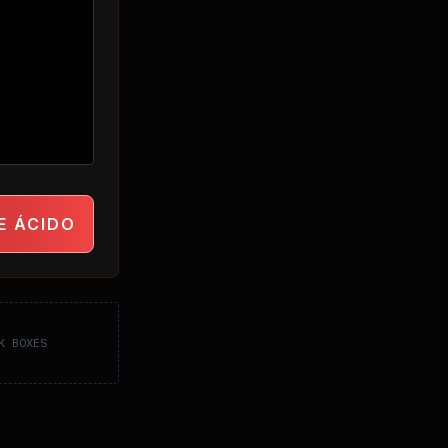
E ÁCIDO
K BOXES